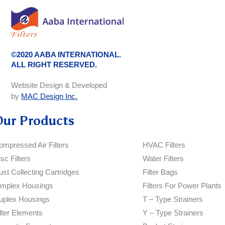
©2020 AABA INTERNATIONAL.
ALL RIGHT RESERVED.
Website Design & Developed
by
MAC Design Inc.
Our Products
ompressed Air Filters
HVAC Filters
sc Filters
Water Filters
ust Collecting Cartridges
Filter Bags
implex Housings
Filters For Power Plants
uplex Housings
T – Type Strainers
ilter Elements
Y – Type Strainers