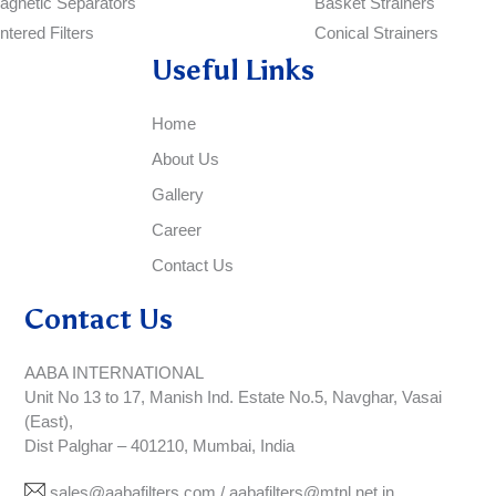
agnetic Separators
Basket Strainers
ntered Filters
Conical Strainers
Useful Links
Home
About Us
Gallery
Career
Contact Us
Contact Us
AABA INTERNATIONAL
Unit No 13 to 17, Manish Ind. Estate No.5, Navghar, Vasai
(East),
Dist Palghar – 401210, Mumbai, India
sales@aabafilters.com / aabafilters@mtnl.net.in